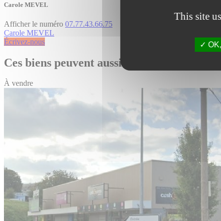
Carole MEVEL
This site u
Afficher le numéro
07.77.43.66.75
Carole MEVEL
Écrivez-nous
OK, 
Ces biens peuvent aussi vous intéresser
À vendre