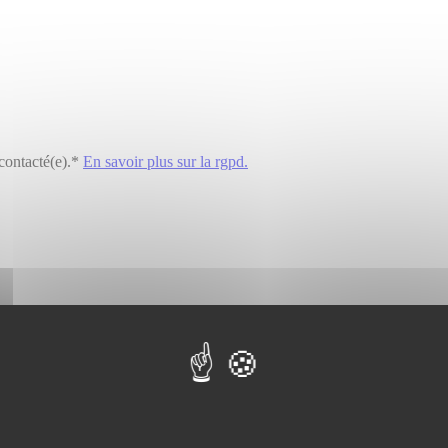
contacté(e).*
En savoir plus sur la rgpd.