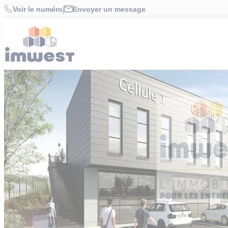
Cookies management panel
Accueil
>
Offres
>
LOCAL COMMERCIAL 400 m² à RENNES
Voir le numéro
|
Envoyer un message