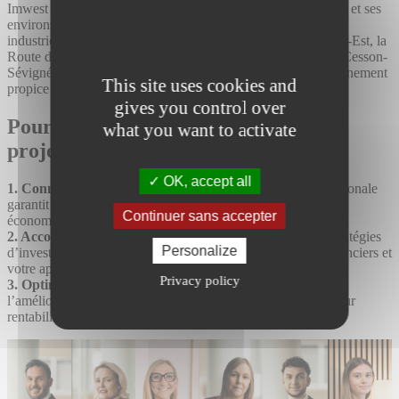
Imwest intervient sur l’ensemble de l’agglomération rennaise et ses
environs, dans des secteurs clés pour les locaux d’activités,
industriels et entrepôts. Des zones comme la ZI Ecopôle Sud-Est, la
Route de Lorient, et les parcs d’activités de Saint-Grégoire, Cesson-
Sévigné et Bruz offrent un fort potentiel locatif et un environnement
This site uses cookies and
propice à la croissance.
gives you control over
Pourquoi choisir Imwest pour votre
what you want to activate
projet d’investissement ?
OK, accept all
1. Connaissance fine du marché local
: notre expertise régionale
garantit des choix adaptés aux tendances et aux besoins
Continuer sans accepter
économiques locaux.
2. Accompagnement personnalisé
: Imwest élabore des stratégies
Personalize
d’investissement sur-mesure, alignées avec vos objectifs financiers et
votre appétence au risque.
Privacy policy
3. Optimisation des performances
: nos services incluent
l’amélioration des actifs pour maximiser leur attractivité et leur
rentabilité.