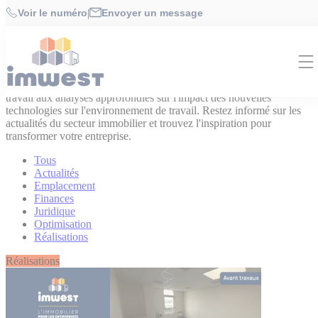
Cookies management panel
Accueil
>
Actualités
Voir le numéro
|
Envoyer un message
Actualités
Découvrez les dernières tendances en matière d'immobilier
commercial, des conseils pratiques pour optimiser votre espace de
travail aux analyses approfondies sur l'impact des nouvelles
technologies sur l'environnement de travail. Restez informé sur les
actualités du secteur immobilier et trouvez l'inspiration pour
transformer votre entreprise.
Tous
Actualités
Emplacement
Finances
Juridique
Optimisation
Réalisations
Réalisations