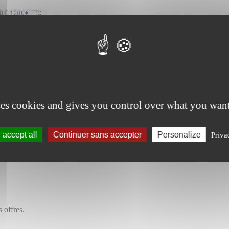
taux en vigueur au jour de l’acte définitif
ses cookies and gives you control over what you want
accept all
Continuer sans accepter
Personalize
Priva
 offres.