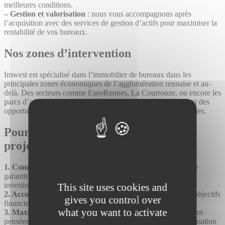
meilleures conditions.
– Gestion et valorisation
: nous vous accompagnons après
l’acquisition avec des services de gestion d’actifs pour maximiser la
rentabilité de vos bureaux.
Nos zones d’intervention
Imwest est spécialisé dans l’immobilier de bureaux dans les
principales zones économiques de l’agglomération rennaise et au-
delà. Des secteurs comme EuroRennes, La Courrouze, ou encore les
parcs d’activités de Saint-Grégoire et Cesson-Sévigné offrent des
opportunités exceptionnelles pour des investissements pérennes.
Pourquoi choisir Imwest pour votre
projet d’investissement ?
1. Connaissance du marché local
: notre expertise régionale
garantit des choix pertinents et stratégiques pour vos
investissements.
This site uses cookies and
2. Accompagnement personnalisé
: nous comprenons vos objectifs
gives you control over
financiers et élaborons des stratégies adaptées.
what you want to activate
3. Maximisation de la rentabilité
: nos recommandations sont
pensées pour optimiser vos rendements locatifs et votre valorisation