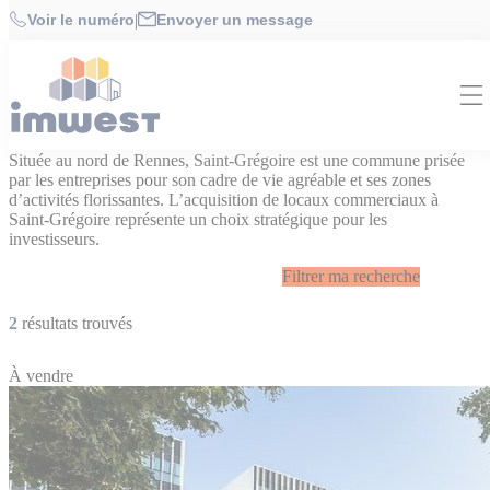
Cookies management panel
Accueil
>
Achat de locaux commerciaux Rennes & périphérie
>
Voir le numéro
|
Envoyer un message
Achat de locaux commerciaux à Saint-Grégoire
Achat de locaux commerciaux à Saint-
Grégoire
Située au nord de Rennes, Saint-Grégoire est une commune prisée
par les entreprises pour son cadre de vie agréable et ses zones
d’activités florissantes. L’acquisition de locaux commerciaux à
Saint-Grégoire représente un choix stratégique pour les
investisseurs.
Filtrer ma recherche
2
résultats trouvés
À vendre