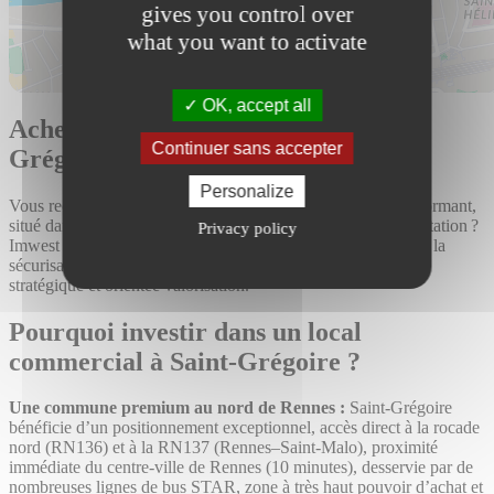
gives you control over
what you want to activate
OK, accept all
Acheter un local commercial à Saint-
Continuer sans accepter
Grégoire avec Imwest
Personalize
Vous recherchez un local commercial visible, moderne, performant,
situé dans un secteur à fort pouvoir d’achat et à forte fréquentation ?
Privacy policy
Imwest vous accompagne dans la sélection, la négociation et la
sécurisation de votre acquisition, avec une approche précise,
stratégique et orientée valorisation.
Pourquoi investir dans un local
commercial à Saint-Grégoire ?
Une commune premium au nord de Rennes :
Saint-Grégoire
bénéficie d’un positionnement exceptionnel, accès direct à la rocade
nord (RN136) et à la RN137 (Rennes–Saint-Malo), proximité
immédiate du centre-ville de Rennes (10 minutes), desservie par de
nombreuses lignes de bus STAR, zone à très haut pouvoir d’achat et