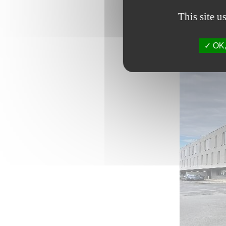
This site u
OK, 