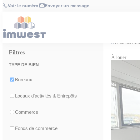
Cookies management panel
Accueil
>
Location de bureaux Rennes & périphérie
>
Location de b
Voir le numéro
|
Envoyer un message
Location de bureaux dans l’Espace Perfor
L’Espace Performance est un parc d’activités situé à Saint-Grégoire, 
8
résultats tro
Filtres
À louer
TYPE DE BIEN
Bureaux
Locaux d’activités & Entrepôts
Commerce
Fonds de commerce