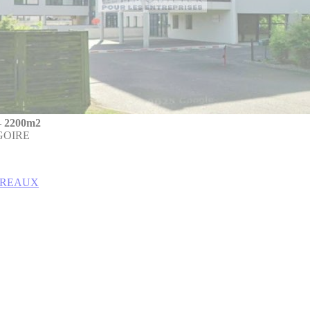
 2200m2
GOIRE
BUREAUX