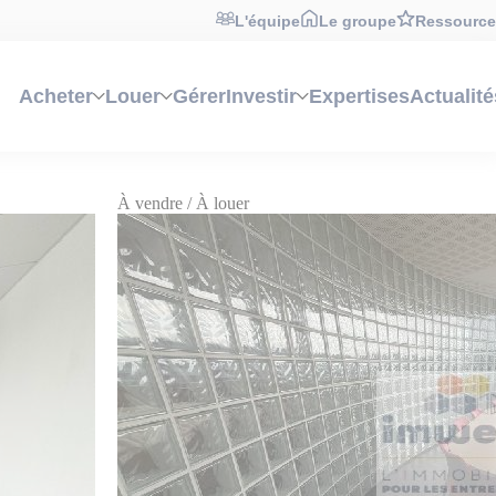
L'équipe
Le groupe
Ressource
Acheter
Louer
Gérer
Investir
Expertises
Actualité
ns un environnement professionnel et bien desservi.
À vendre / À louer