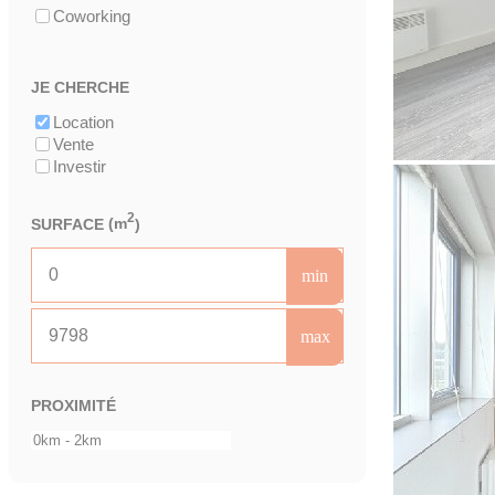
Coworking
JE CHERCHE
Location
Vente
Investir
2
SURFACE
(m
)
min
max
PROXIMITÉ