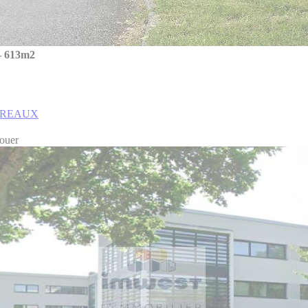
 613m2
BUREAUX
louer