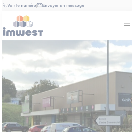
Cookies management panel
Accueil
>
Offres
>
LOCAL COMMERCIAL 403 m² à
Voir le numéro
|
Envoyer un message
AVRANCHES