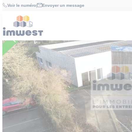
Cookies management panel
Accueil
>
Offres
>
LOCAL D'ACTIVITE 160 m² à LE RHEU
Voir le numéro
|
Envoyer un message