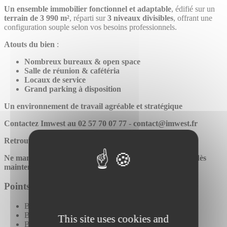
Un ensemble immobilier fonctionnel et adaptable
, édifié sur un
terrain de 3 990 m²
, réparti sur
3 niveaux divisibles
, offrant une
configuration souple selon vos besoins professionnels.
Atouts du bien
:
Nombreux bureaux & open space
Salle de réunion & cafétéria
Locaux de service
Grand parking à disposition
Un environnement de travail agréable et stratégique
Contactez Imwest au 02 57 70 07 77
-
contact@imwest.fr
Retrouvez toutes nos offres sur www.imwest.fr
Ne manquez pas cette opportunité, planifiez votre visite dès
maintenant !
Points importants
Baie de Brassage
Banque d'accueil
This site uses cookies and
Bureaux cloisonnés