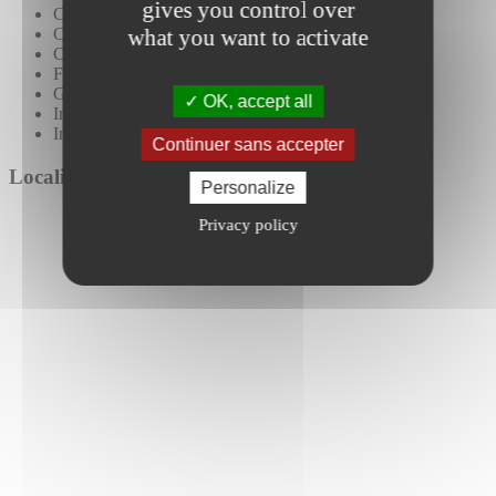
gives you control over
Câblage RJ45
what you want to activate
Carrelages
Cloisons fixes
Faux plafond
Gaz de Ville
OK, accept all
Immeuble indépendant
Individuel au gaz
Continuer sans accepter
Localiser le bien
Personalize
Privacy policy