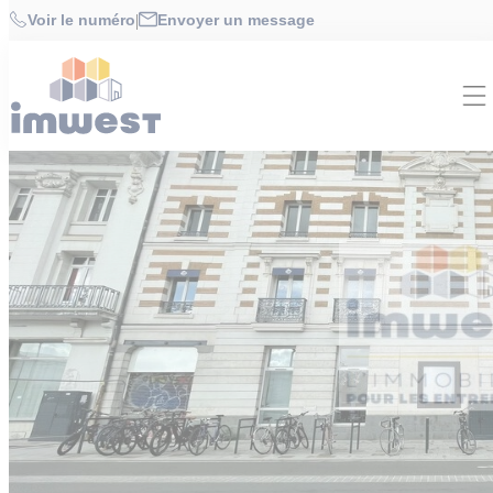
Cookies management panel
Accueil
>
Offres
>
BUREAUX 2031 m² à RENNES
Voir le numéro
|
Envoyer un message