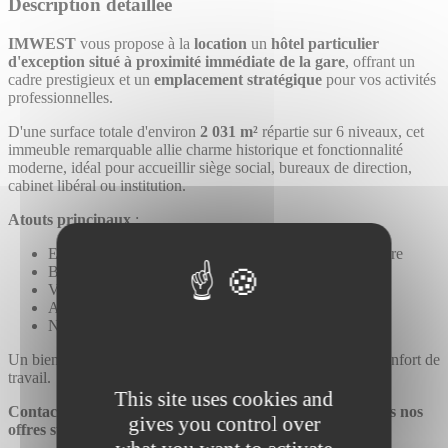
Description détaillée
IMWEST
vous propose à la
location
un
hôtel particulier
d'exception
situé à proximité immédiate de la gare
, offrant un
cadre prestigieux et un
emplacement stratégique
pour vos activités
professionnelles.
D'une surface totale d'environ
2 031 m²
répartie sur 6 niveaux, cet
immeuble remarquable allie charme historique et fonctionnalité
moderne, idéal pour accueillir siège social, bureaux de direction,
cabinet libéral ou institution.
Atouts principaux
:
Emplacement premium à proximité immédiate de la gare
Belle visibilité et accessibilité
Volumes généreux et lumineux
Architecture de caractère
Nombreuses possibilités d'aménagement
Un bien rare sur le marché, alliant prestige, accessibilité et confort de
travail.
This site uses cookies and
Contactez IMWEST au 02 57 70 07 77
-
Retrouvez toutes nos
gives you control over
offres sur www.imwest.fr