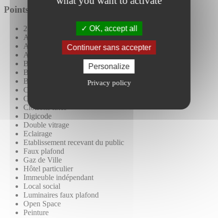
what you want to activate
Points importants
OK, accept all
2 entrées palières
Accès PMR
Alarme anti intrusions
Continuer sans accepter
Archives
Baie de Brassage
Personalize
Banque d'accueil
Bureaux cloisonnés
Privacy policy
Câblage RJ45
Climatisation réversible
Cloisons fixes
Digicode
Double vitrage
Eclairage
Etablissement recevant du public
Faux plafond
Gaz de Ville
Hôtel particulier
Immeuble indépendant
Local social
Luminaires faux plafond
Open Space
Peinture