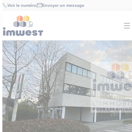
Cookies management panel
Accueil
>
Offres
>
BUREAUX 596 m² à RENNES
Voir le numéro
|
Envoyer un message