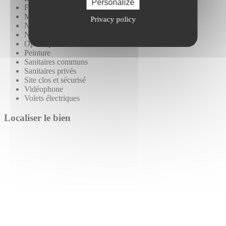
Personalize
Faux plafond
Moquette
Privacy policy
Nbre Parkings extérieurs :8
Nbre Parkings sous-sol :8
Open Space
Peinture
Sanitaires communs
Sanitaires privés
Site clos et sécurisé
Vidéophone
Volets électriques
Localiser le bien