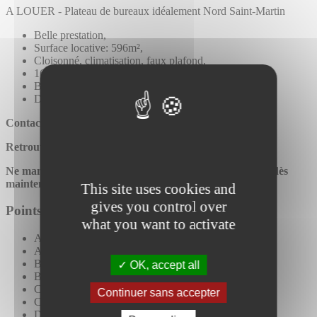
A LOUER - Plateau de bureaux idéalement Nord Saint-Martin
Belle prestation,
Surface locative: 596m²,
Cloisonné, climatisation, faux plafond,
16 Places de stationnements,
Bail commercial,
Disponibilité: immédiate,
Contactez Imwest
au 02 57 70 07 77 - contact@imwest.fr
Retrouvez toutes nos offres sur www.imwest.fr
Ne manquez pas cette opportunité, planifiez votre visite dès
maintenant !
This site uses cookies and
gives you control over
Points importants
what you want to activate
Accès PMR
Ascenseur
Baie de Brassage
OK, accept all
Bureaux partiellement cloisonnés
Câblage RJ45
Continuer sans accepter
Climatisation réversible
Digicode