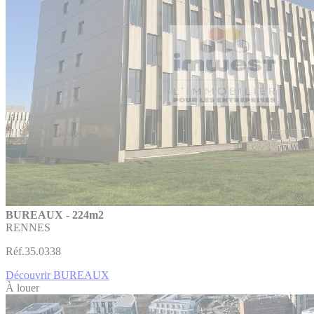
BUREAUX - 224m2
RENNES
Réf.35.0338
Découvrir BUREAUX
À louer