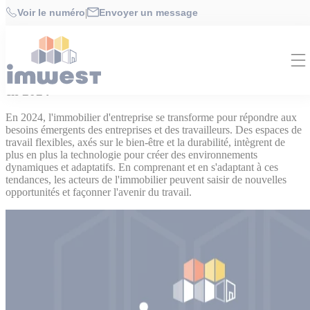
Cookies management panel
Accueil
>
Actualités
>
Finances
>
Les tendances actuelles de
Voir le numéro
|
Envoyer un message
l’immobilier d’entreprise en 2024
Finances
Article publié le 13 mai 2024
Les tendances actuelles de l’immobilier d’entreprise
en 2024
En 2024, l'immobilier d'entreprise se transforme pour répondre aux
besoins émergents des entreprises et des travailleurs. Des espaces de
travail flexibles, axés sur le bien-être et la durabilité, intègrent de
plus en plus la technologie pour créer des environnements
dynamiques et adaptatifs. En comprenant et en s'adaptant à ces
tendances, les acteurs de l'immobilier peuvent saisir de nouvelles
opportunités et façonner l'avenir du travail.